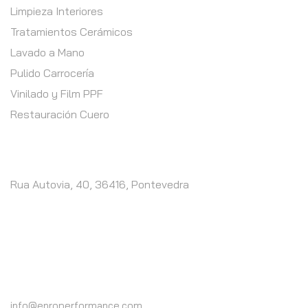
Limpieza Interiores
Tratamientos Cerámicos
Lavado a Mano
Pulido Carrocería
Vinilado y Film PPF
Restauración Cuero
CONTACTO
Rua Autovia, 40, 36416, Pontevedra
LLÁMENOS
(+34) 617 41 41 98
info@enroperformance.com