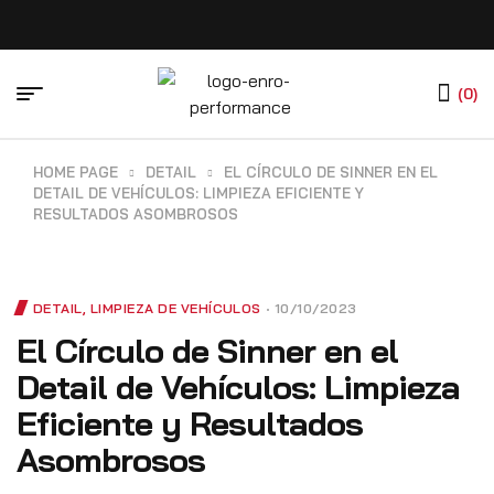
Prom
(0)
HOME PAGE
DETAIL
EL CÍRCULO DE SINNER EN EL
DETAIL DE VEHÍCULOS: LIMPIEZA EFICIENTE Y
RESULTADOS ASOMBROSOS
DETAIL
,
LIMPIEZA DE VEHÍCULOS
10/10/2023
El Círculo de Sinner en el
Detail de Vehículos: Limpieza
Eficiente y Resultados
Asombrosos