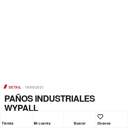
DETAIL
19/06/2021
PAÑOS INDUSTRIALES
WYPALL
Tienda
Mi cuenta
Buscar
Deseos
Con los paños
Wypall Force Max
, obtendrás unos